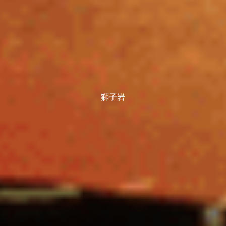
獅子岩
馬越峠